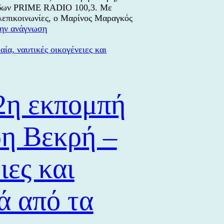
λάδων PRIME RADIO 100,3. Με
ηλεπικοινωνίες, ο Μαρίνος Μαραγκός
Ο
την ανάγνωση
Μαρίνος
Μαραγκός
στην
3η
εκπομπή
“ΣΥΡΑ,
2η εκπομπή
ΣΕΙΡΑ
ΣΟΥ”
–
η Βεκρή –
«Έξυπνες
πόλεις»,
«ψηφιακοί
ιες και
νομάδες»
και
«ασφάλεια
ά από τα
στο
διαδίκτυο»,
μερικά