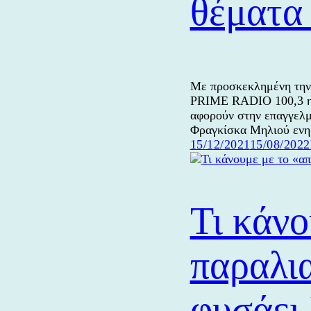
θέματα
Με προσκεκλημένη την 
PRIME RADIO 100,3 η 
αφορούν στην επαγγελμα
Φραγκίσκα Μηλιού ενη
Δημοσιεύτηκε
15/12/2021
15/08/2022
την
Τι κάνο
παραλι
φυσάει 