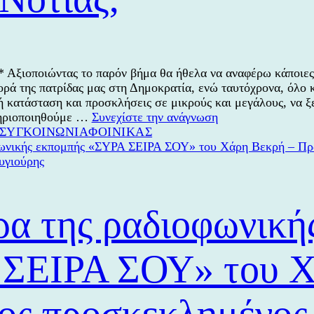
* Αξιοποιώντας το παρόν βήμα θα ήθελα να αναφέρω κάποιες
ρά της πατρίδας μας στη Δημοκρατία, ενώ ταυτόχρονα, όλο 
ή κατάσταση και προσκλήσεις σε μικρούς και μεγάλους, να ξ
Τι
τηριοποιηθούμε …
Συνεχίστε την ανάγνωση
Κατηγορίες
Ετικέτες
κάνουμε
ΣΥΓΚΟΙΝΩΝΙΑ
ΦΟΙΝΙΚΑΣ
με
το
«απαγορευτικό»
στον
παραλιακό
ρα της ραδιοφωνική
δρόμο
του
Φοίνικα
ΣΕΙΡΑ ΣΟΥ» του Χ
όταν
φυσάει
Νοτιάς;
ος προσκεκλημένος 