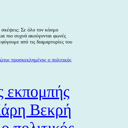
Νεολαία,
ναυτικές
οικογένειες
και
συνοικία
 σκέψεις: Σε όλο τον κόσμο
Ανάστασης,
και πιο συχνά ακούγονται φωνές
μερικά
εφύγουμε από τις διαμαρτυρίες του
από
τα
θέματα
που
συζητήθηκαν
ς εκπομπής
άρη Βεκρή
ο πολιτικός