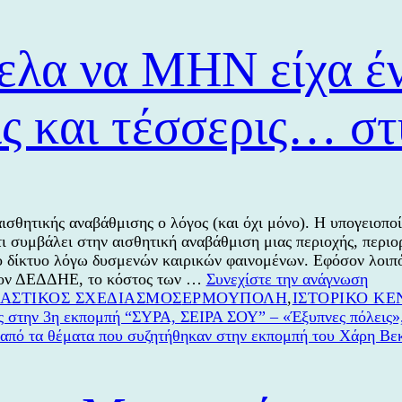
ελα να ΜΗΝ είχα έν
ις και τέσσερις… στ
ισθητικής αναβάθμισης ο λόγος (και όχι μόνο). Η υπογειοπο
τι συμβάλει στην αισθητική αναβάθμιση μιας περιοχής, περιο
ο δίκτυο λόγω δυσμενών καιρικών φαινομένων. Εφόσον λοιπ
Πως
 τον ΔΕΔΔΗΕ, το κόστος των …
Συνεχίστε την ανάγνωση
Κατηγορίες
Ετικέτες
ήθελ
ΑΣΤΙΚΟΣ ΣΧΕΔΙΑΣΜΟΣ
ΕΡΜΟΥΠΟΛΗ
,
ΙΣΤΟΡΙΚΟ ΚΕ
να
ΜΗ
είχα
έναν
και