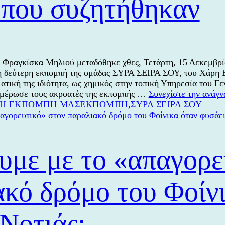
 που συζητήθηκαν
Φραγκίσκα Μηλιού μεταδόθηκε χθες, Τετάρτη, 15 Δεκεμβρί
δεύτερη εκπομπή της ομάδας ΣΥΡΑ ΣΕΙΡΑ ΣΟΥ, του Χάρη Β
τική της ιδιότητα, ως χημικός στην τοπική Υπηρεσία του Γ
μέρωσε τους ακροατές της εκπομπής …
Συνεχίστε την ανάγ
Κατηγορίες
Ετικέτες
Η ΕΚΠΟΜΠΗ ΜΑΣ
ΕΚΠΟΜΠΗ
,
ΣΥΡΑ ΣΕΙΡΑ ΣΟΥ
υμε με το «απαγορε
ακό δρόμο του Φοίν
Νοτιάς;