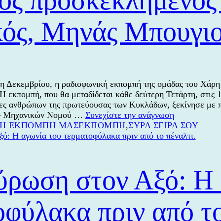
κός, Μηνάς Μπουγι
1η Δεκεμβρίου, η ραδιοφωνική εκπομπή της ομάδας του Χά
εκπομπή, που θα μεταδίδεται κάθε δεύτερη Τετάρτη, στις 10
ες ανθρώπων της πρωτεύουσας των Κυκλάδων, ξεκίνησε με 
Πρεμιέρα
– Μηχανικών Νομού …
Συνεχίστε την ανάγνωση
Κατηγορίες
Ετικέτες
της
Η ΕΚΠΟΜΠΗ ΜΑΣ
ΕΚΠΟΜΠΗ
,
ΣΥΡΑ ΣΕΙΡΑ ΣΟΥ
ραδιοφωνική
εκπομπής
«ΣΥΡΑ
ΣΕΙΡΑ
ύρωση στον Αξό: Η 
ΣΟΥ»
του
Χάρη
φύλακα πριν από το
Βεκρή
–