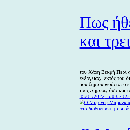
Πως ήθ
και τρε
του Χάρη Βεκρή Περί α
ενέργειας, εκτός του ό
που δημιουργούνται στ
τους Δήμους, όσο και
Δημοσιεύτηκε
05/01/2022
15/08/2022
την