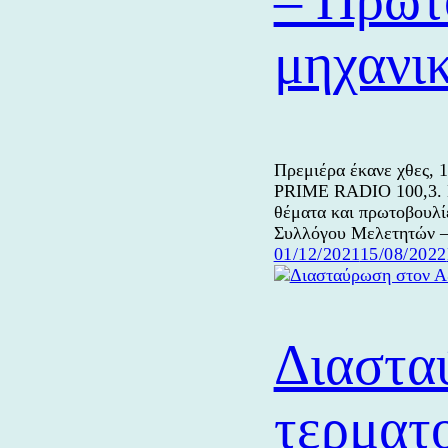
μηχανι
Πρεμιέρα έκανε χθες, 
PRIME RADIO 100,3. Η 
θέματα και πρωτοβουλί
Συλλόγου Μελετητών 
Δημοσιεύτηκε
01/12/2021
15/08/2022
την
Διαστα
τερματο