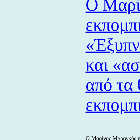
Ο Μαρί
εκπομπ
«Έξυπν
και «ασ
από τα
εκπομπ
Ο Μαρίνος Μαραγκός π