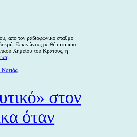
από
τα
θέματα
που
συζητήθηκαν
στην
ου, από τον ραδιοφωνικό σταθμό
εκπομπή
εκρή. Ξεκινώντας με θέματα που
του
ενικού Χημείου του Κράτους, η
Χάρη
Η
νωση
Βεκρή
Φραγκίσκα
Μηλιού
στη
2η
εκπομπή
υτικό» στον
ΣΥΡΑ
ΣΕΙΡΑ
ΣΟΥ
ικα όταν
του
Χάρη
Βεκρή
–