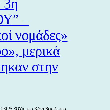
 3η
ΟΥ” –
ερις…
ους.
κοί νομάδες»
υο», μερικά
θηκαν στην
 ΣΕΙΡΑ ΣΟΥ», του Χάρη Βεκρή, που