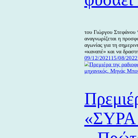
του Γιώργου Στεφάνου 
αναγνωρίζεται η προσφο
αγωνίας για τη σημεριν
«καναπέ» και να δρασ
Δημοσιεύτηκε
09/12/2021
15/08/2022
την
Πρεμιέ
«ΣΥΡΑ 
– Πρώτ