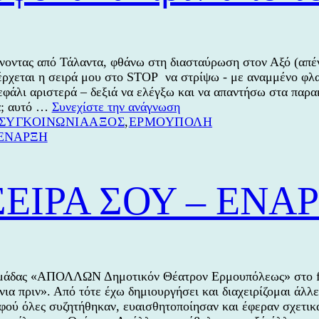
Πρώτος
προσκεκλημ
ο
πολιτικός
νοντας από Τάλαντα, φθάνω στη διασταύρωση στον Αξό (απέν
μηχανικός,
έρχεται η σειρά μου στο STOP να στρίψω - με αναμμένο φλα
Μηνάς
εφάλι αριστερά – δεξιά να ελέγξω και να απαντήσω στα παρα
Μπουγιούρη
Διασταύρωση
ά; αυτό …
Συνεχίστε την ανάγνωση
Κατηγορίες
Ετικέτες
στον
ΣΥΓΚΟΙΝΩΝΙΑ
ΑΞΟΣ
,
ΕΡΜΟΥΠΟΛΗ
Αξό:
Η
αγωνία
του
ΣΕΙΡΑ ΣΟΥ – ΕΝΑ
τερματοφύλακα
πριν
από
το
πέναλτι.
 ομάδας «ΑΠΟΛΛΩΝ Δημοτικόν Θέατρον Ερμουπόλεως» στο f
ια πριν». Από τότε έχω δημιουργήσει και διαχειρίζομαι άλλε
φού όλες συζητήθηκαν, ευαισθητοποίησαν και έφεραν σχετι