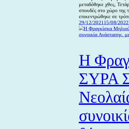
μεταδόθηκε χθες, Τετ
σπουδές στο χώρο της τ
επικεντρώθηκε σε τρόπ
Δημοσιεύτηκε
29/12/2021
15/08/2022
την
Η Φραγ
ΣΥΡΑ Σ
Νεολαία
συνοικί