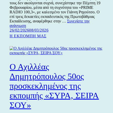
τους δεν ακούγονται συχνά, συνεχίστηκε την Πέμπτη 19
Φεβρουαρίου, μέσα από τη συχνότητα του «PRIME
RADIO 100,3», με καλεσμένο τον Γιάννη Ρηγούτσο. Ο
επί τρεις δεκαετίες εκπαιδευτικός της Πρωτοβάθμιας
Εκπαίδευσης, αναφέρθηκε στην …
Συνεχίστε την
Ο
ανάγνωση
Δημοσιεύτηκε
Γιάννης
26/02/2026
08/03/2026
την
Ρηγούτσος
Κατηγορίες
Η ΕΚΠΟΜΠΗ ΜΑΣ
στην
εκπομπή
«ΣΥΡΑ,
ΣΕΙΡΑ
ΣΟΥ»
Ο Αχιλλέας
Δημητρόπουλος 50ος
προσκεκλημένος της
εκπομπής «ΣΥΡΑ, ΣΕΙΡΑ
ΣΟΥ»