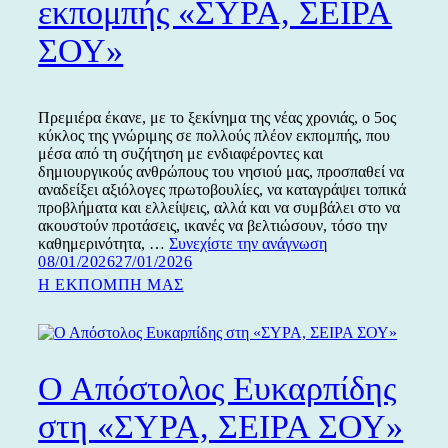
εκπομπής «ΣΥΡΑ, ΣΕΙΡΑ
ΣΟΥ»
Πρεμιέρα έκανε, με το ξεκίνημα της νέας χρονιάς, ο 5ος
κύκλος της γνώριμης σε πολλούς πλέον εκπομπής, που
μέσα από τη συζήτηση με ενδιαφέροντες και
δημιουργικούς ανθρώπους του νησιού μας, προσπαθεί να
αναδείξει αξιόλογες πρωτοβουλίες, να καταγράψει τοπικά
προβλήματα και ελλείψεις, αλλά και να συμβάλει στο να
ακουστούν προτάσεις, ικανές να βελτιώσουν, τόσο την
Ο
καθημερινότητα, …
Συνεχίστε την ανάγνωση
Δημοσιεύτηκε
Γιώργος
08/01/2026
27/01/2026
την
Σολάρης
Κατηγορίες
Η ΕΚΠΟΜΠΗ ΜΑΣ
στην
πρεμιέρα
του
5ου
κύκλου
Ο Απόστολος Ευκαρπίδης
της
ραδιοφωνικής
στη «ΣΥΡΑ, ΣΕΙΡΑ ΣΟΥ»
εκπομπής
«ΣΥΡΑ,