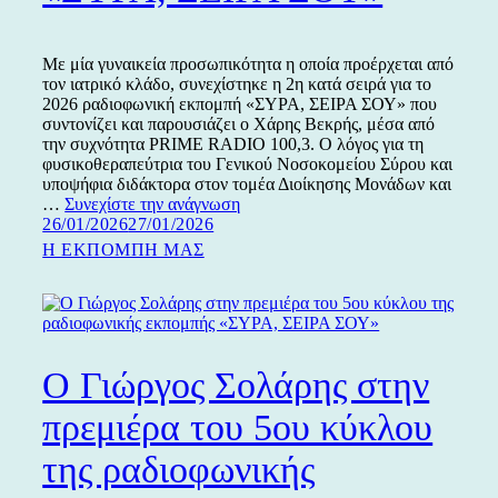
Με μία γυναικεία προσωπικότητα η οποία προέρχεται από
τον ιατρικό κλάδο, συνεχίστηκε η 2η κατά σειρά για το
2026 ραδιοφωνική εκπομπή «ΣΥΡΑ, ΣΕΙΡΑ ΣΟΥ» που
συντονίζει και παρουσιάζει ο Χάρης Βεκρής, μέσα από
την συχνότητα PRIME RADIO 100,3. Ο λόγος για τη
φυσικοθεραπεύτρια του Γενικού Νοσοκομείου Σύρου και
υποψήφια διδάκτορα στον τομέα Διοίκησης Μονάδων και
Η
…
Συνεχίστε την ανάγνωση
Δημοσιεύτηκε
Κατερίνα
26/01/2026
27/01/2026
την
Βακονδίου
Κατηγορίες
Η ΕΚΠΟΜΠΗ ΜΑΣ
προσκεκλημένη
στη
ραδιοφωνική
εκπομπή
«ΣΥΡΑ,
ΣΕΙΡΑ
Ο Γιώργος Σολάρης στην
ΣΟΥ»
πρεμιέρα του 5ου κύκλου
της ραδιοφωνικής