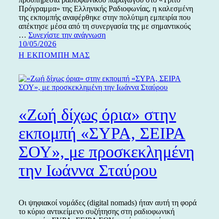
Πρόγραμμα» της Ελληνικής Ραδιοφωνίας, η καλεσμένη
της εκπομπής αναφέρθηκε στην πολύτιμη εμπειρία που
απέκτησε μέσα από τη συνεργασία της με σημαντικούς
Σύγχρονη
…
Συνεχίστε την ανάγνωση
Δημοσιεύτηκε
εικαστική
10/05/2026
την
φωτογραφία
Κατηγορίες
Η ΕΚΠΟΜΠΗ ΜΑΣ
στην
εκπομπή
«ΣΥΡΑ,
ΣΕΙΡΑ
ΣΟΥ»,
με
«Ζωή δίχως όρια» στην
προσκεκλημένη
την
εκπομπή «ΣΥΡΑ, ΣΕΙΡΑ
Ελένη
Παρίδη
ΣΟΥ», με προσκεκλημένη
την Ιωάννα Σταύρου
Οι ψηφιακοί νομάδες (digital nomads) ήταν αυτή τη φορά
το κύριο αντικείμενο συζήτησης στη ραδιοφωνική