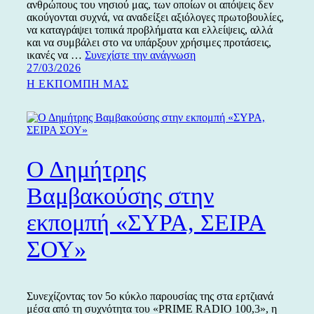
ανθρώπους του νησιού μας, των οποίων οι απόψεις δεν
ακούγονται συχνά, να αναδείξει αξιόλογες πρωτοβουλίες,
να καταγράψει τοπικά προβλήματα και ελλείψεις, αλλά
και να συμβάλει στο να υπάρξουν χρήσιμες προτάσεις,
Ο
ικανές να …
Συνεχίστε την ανάγνωση
Δημοσιεύτηκε
Σταύρος
27/03/2026
την
Αϊβαλιώτης
Κατηγορίες
Η ΕΚΠΟΜΠΗ ΜΑΣ
στην
εκπομπή
«ΣΥΡΑ,
ΣΕΙΡΑ
ΣΟΥ»
Ο Δημήτρης
Βαμβακούσης στην
εκπομπή «ΣΥΡΑ, ΣΕΙΡΑ
ΣΟΥ»
Συνεχίζοντας τον 5ο κύκλο παρουσίας της στα ερτζιανά
μέσα από τη συχνότητα του «PRIME RADIO 100,3», η