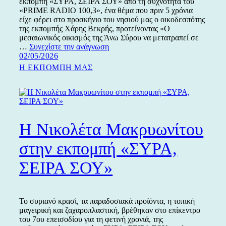
εκπομπή «ΣΥΡΑ, ΣΕΙΡΑ ΣΟΥ» από τη συχνότητα του
«PRIME RADIO 100,3», ένα θέμα που πριν 5 χρόνια
είχε φέρει στο προσκήνιο του νησιού μας ο οικοδεσπότης
της εκπομπής Χάρης Βεκρής, προτείνοντας «Ο
μεσαιωνικός οικισμός της Άνω Σύρου να μετατραπεί σε
«Ζωή
…
Συνεχίστε την ανάγνωση
Δημοσιεύτηκε
δίχως
02/05/2026
την
όρια»
Κατηγορίες
Η ΕΚΠΟΜΠΗ ΜΑΣ
στην
εκπομπή
«ΣΥΡΑ,
ΣΕΙΡΑ
ΣΟΥ»,
με
Η Νικολέτα Μακρυωνίτου
προσκεκλημένη
την
στην εκπομπή «ΣΥΡΑ,
Ιωάννα
Σταύρου
ΣΕΙΡΑ ΣΟΥ»
Το συριανό κρασί, τα παραδοσιακά προϊόντα, η τοπική
μαγειρική και ζαχαροπλαστική, βρέθηκαν στο επίκεντρο
του 7ου επεισοδίου για τη φετινή χρονιά, της