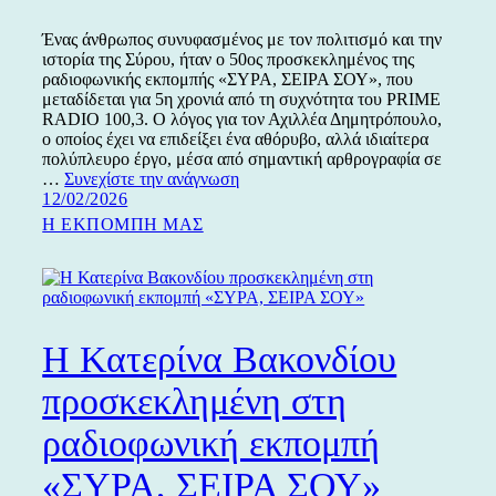
Ένας άνθρωπος συνυφασμένος με τον πολιτισμό και την
ιστορία της Σύρου, ήταν ο 50ος προσκεκλημένος της
ραδιοφωνικής εκπομπής «ΣΥΡΑ, ΣΕΙΡΑ ΣΟΥ», που
μεταδίδεται για 5η χρονιά από τη συχνότητα του PRIME
RADIO 100,3. Ο λόγος για τον Αχιλλέα Δημητρόπουλο,
ο οποίος έχει να επιδείξει ένα αθόρυβο, αλλά ιδιαίτερα
πολύπλευρο έργο, μέσα από σημαντική αρθρογραφία σε
Ο
…
Συνεχίστε την ανάγνωση
Δημοσιεύτηκε
Αχιλλέας
12/02/2026
την
Δημητρόπουλος
Κατηγορίες
Η ΕΚΠΟΜΠΗ ΜΑΣ
50ος
προσκεκλημένος
της
εκπομπής
«ΣΥΡΑ,
ΣΕΙΡΑ
Η Κατερίνα Βακονδίου
ΣΟΥ»
προσκεκλημένη στη
ραδιοφωνική εκπομπή
«ΣΥΡΑ, ΣΕΙΡΑ ΣΟΥ»