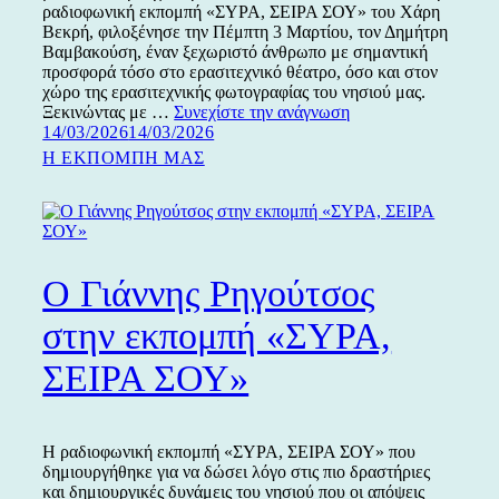
ραδιοφωνική εκπομπή «ΣΥΡΑ, ΣΕΙΡΑ ΣΟΥ» του Χάρη
Βεκρή, φιλοξένησε την Πέμπτη 3 Μαρτίου, τον Δημήτρη
Βαμβακούση, έναν ξεχωριστό άνθρωπο με σημαντική
προσφορά τόσο στο ερασιτεχνικό θέατρο, όσο και στον
χώρο της ερασιτεχνικής φωτογραφίας του νησιού μας.
Ο
Ξεκινώντας με …
Συνεχίστε την ανάγνωση
Δημοσιεύτηκε
Δημήτρης
14/03/2026
14/03/2026
την
Βαμβακούσης
Κατηγορίες
Η ΕΚΠΟΜΠΗ ΜΑΣ
στην
εκπομπή
«ΣΥΡΑ,
ΣΕΙΡΑ
ΣΟΥ»
Ο Γιάννης Ρηγούτσος
στην εκπομπή «ΣΥΡΑ,
ΣΕΙΡΑ ΣΟΥ»
Η ραδιοφωνική εκπομπή «ΣΥΡΑ, ΣΕΙΡΑ ΣΟΥ» που
δημιουργήθηκε για να δώσει λόγο στις πιο δραστήριες
και δημιουργικές δυνάμεις του νησιού που οι απόψεις