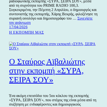
ραδιοφωνικής εκπομπής «ΣΥΡΑ, ΣΕΙΡΑ ΣΟΥ», μέσα
από τη συχνότητα του PRIME RADIO 100,3.
Συγκεκριμένα, την Πέμπτη 2 Απριλίου, ο δημιουργός και
συντονιστής της εκπομπής, Χάρης Βεκρής, φιλοξένησε τη
συριανή οινολόγο και δημοσιογράφο του …
Συνεχίστε
Η
την ανάγνωση
Δημοσιεύτηκε
Νικολέτα
17/04/2026
την
Μακρυωνίτου
Κατηγορίες
Η ΕΚΠΟΜΠΗ ΜΑΣ
στην
εκπομπή
«ΣΥΡΑ,
ΣΕΙΡΑ
ΣΟΥ»
Ο Σταύρος Αϊβαλιώτης
στην εκπομπή «ΣΥΡΑ,
ΣΕΙΡΑ ΣΟΥ»
Ένα ακόμη επεισόδιο του 5ου κύκλου της εκπομπής
«ΣΥΡΑ, ΣΕΙΡΑ ΣΟΥ», που στόχος της είναι μέσα από τη
συζήτηση με ενδιαφέροντες και δημιουργικούς