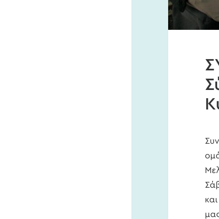
Σ
Σ
Κ
Συν
ομά
Με
Σάβ
και
μας