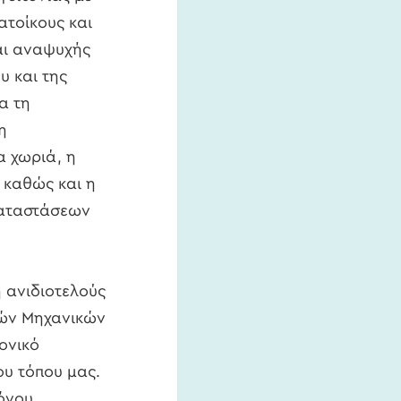
τοίκους και
αι αναψυχής
υ και της
α τη
η
 χωριά, η
 καθώς και η
καταστάσεων
η ανιδιοτελούς
τών Μηχανικών
ονικό
ου τόπου μας.
λόγου