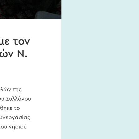
με τον
ών Ν.
ελών της
του Συλλόγου
θηκε το
συνεργασίας
του νησιού