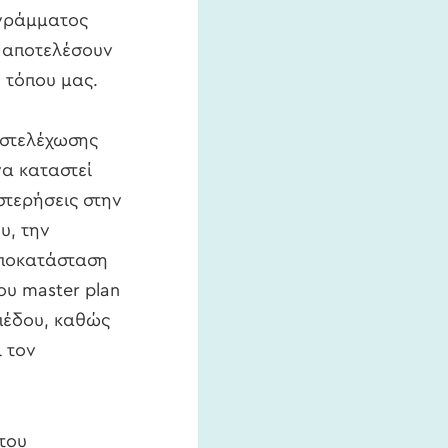
ογράμματος
α αποτελέσουν
 τόπου μας.
 στελέχωσης
α καταστεί
στερήσεις στην
υ, την
αποκατάσταση
ου master plan
πέδου, καθώς
ι τον
του