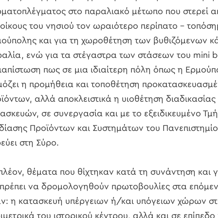
ματοπλέγματος στο παραλιακό μέτωπο που στερεί α
οίκους του νησιού τον ωραιότερο περίπατο – τοπόση
ούπολης και για τη χωροθέτηση των βυθιζόμενων κ
αλία, ενώ για τα στέγαστρα των στάσεων του mini b
ιαπίστωση πως σε μια ιδιαίτερη πόλη όπως η Ερμούπ
όζει η προμήθεια και τοποθέτηση προκατασκευασμ
ϊόντων, αλλά αποκλειστικά η υιοθέτηση διαδικασία
ασκευών, σε συνεργασία και με το εξειδικευμένο Τ
δίασης Προϊόντων και Συστημάτων του Πανεπιστημίο
εύει στη Σύρο.
πλέον, θέματα που θίχτηκαν κατά τη συνάντηση και γ
πρέπει να δρομολογηθούν πρωτοβουλίες στα επόμεν
ν: η κατασκευή υπέργειων ή/και υπόγειων χώρων σ
ιμετρικά του ιστορικού κέντρου, αλλά και σε επίπεδο 