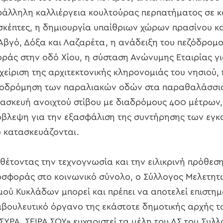
άλληλη καλλιέργεια κουλτούρας περπατήματος σε κα
σκέπτες, η δημιουργία υπαίθριων χώρων πρασίνου κ
Αβγό, Δόξα και Λαζαρέτα, η ανάδειξη του πεζόδρομο
ράς στην οδό Χίου, η σύσταση Ανώνυμης Εταιρίας γι
χείριση της αρχιτεκτονικής κληρονομιάς του νησιού, 
ζοδρόμηση των παραλιακών οδών στα παραθαλάσσια
ασκευή ανοιχτού στίβου με διαδρόμους 400 μέτρων,
βλεψη για την εξασφάλιση της συντήρησης των εγ
 κατασκευάζονται.
θέτοντας την τεχνογνωσία και την ειλικρινή πρόθεσ
σφοράς στο κοινωνικό σύνολο, ο Σύλλογος Μελετη
ού Κυκλάδων μπορεί και πρέπει να αποτελεί επιστημ
βουλευτικό όργανο της εκάστοτε δημοτικής αρχής τ
ΣΥΡΑ, ΣΕΙΡΑ ΣΟΥ» ευχαριστεί τα μέλη του ΔΣ του Συλ