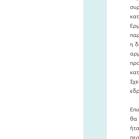
συρ
κατ
Ερμ
παρ
η δ
αρμ
προ
κατ
Σχε
εδρ
Επι
θα 
ήτα
περ