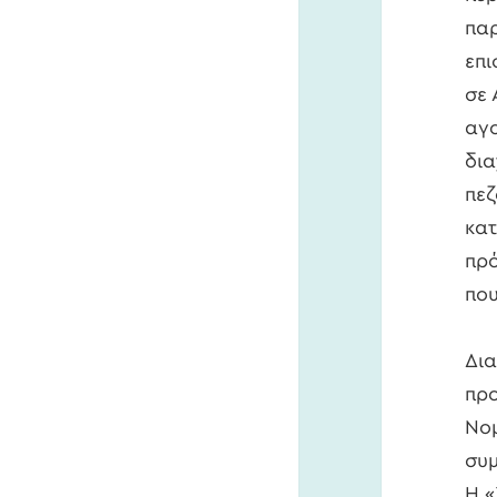
παρ
επι
σε 
αγο
δια
πε
κατ
πρό
που
Δια
προ
Νομ
συμ
Η «