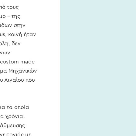
πό τους
μο – της
άδων στην
us, κοινή ήταν
ολη, δεν
ένων
ς custom made
μήμα Μηχανικών
υ Αιγαίου που
ια τα οποία
α χρόνια,
τάθμευσης
γειτονιάς με