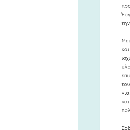
προ
Έργ
την
Μετ
και
ισχ
υλο
επι
του
για
και
πολ
Σοβ